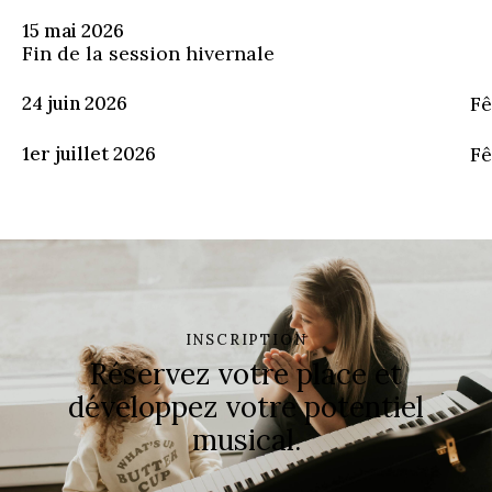
15 mai 2026
Fin de la session hivernale
24 juin 2026
Fê
1er juillet 2026
Fê
INSCRIPTION
Réservez votre place et
développez votre potentiel
musical.