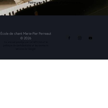
Faire une demande d'information
École de chant Marie-Pier Perreaut
© 2026
Ce site est protégé par reCAPTCHA et la
politique de confidentialité
et les
termes et
services
de Google.